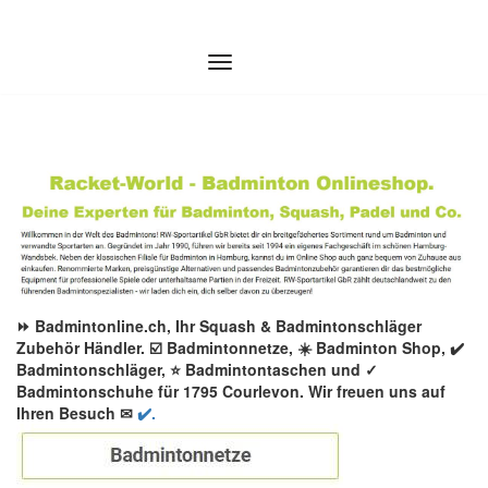
Zum
Inhalt
springen
⏩ Badmintonline.ch, Ihr Squash & Badmintonschläger
Zubehör Händler. ☑️ Badmintonnetze, ☀️ Badminton Shop, ✔️
Badmintonschläger, ⭐ Badmintontaschen und ✓
Badmintonschuhe für 1795 Courlevon. Wir freuen uns auf
Ihren Besuch ✉
✔️.