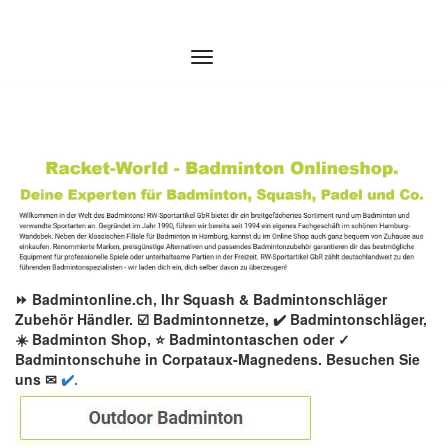
Zum
Inhalt
springen
⏩ Badmintonline.ch, Ihr Squash & Badmintonschläger
Zubehör Händler. ☑️ Badmintonnetze, ✔️ Badmintonschläger,
☀️ Badminton Shop, ⭐ Badmintontaschen oder ✓
Badmintonschuhe in Corpataux-Magnedens. Besuchen Sie
uns ✉
✔️.