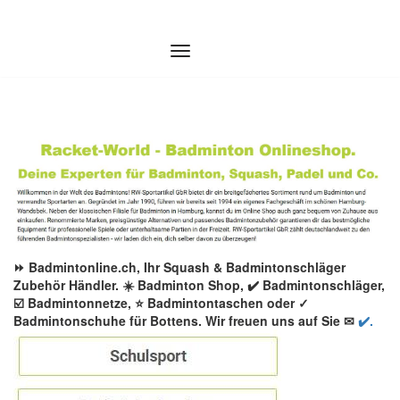
Zum
Inhalt
springen
⏩ Badmintonline.ch, Ihr Squash & Badmintonschläger
Zubehör Händler. ☀️ Badminton Shop, ✔️ Badmintonschläger,
☑️ Badmintonnetze, ⭐ Badmintontaschen oder ✓
Badmintonschuhe für Bottens. Wir freuen uns auf Sie ✉
✔️.