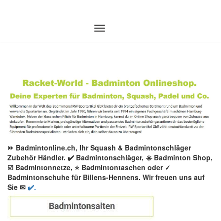
Zum
Inhalt
springen
⏩ Badmintonline.ch, Ihr Squash & Badmintonschläger
Zubehör Händler. ✔️ Badmintonschläger, ☀️ Badminton Shop,
☑️ Badmintonnetze, ⭐ Badmintontaschen oder ✓
Badmintonschuhe für Billens-Hennens. Wir freuen uns auf
Sie ✉
✔️.